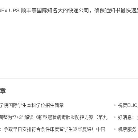
FedEx UPS 顺丰等国际知名大的快递公司，确保通知书最快
章
学院国际学生本科学位招生简章
祝贺EL
+7”调整为“7+3” 解读《新型冠状病毒肺炎防控方案（第九
好消息：
：争取早日安排符合条件印度留学生返华复课！中国
机票服务
大使馆发布重要公告