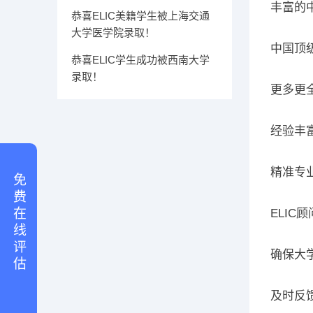
丰富的
恭喜ELIC美籍学生被上海交通
大学医学院录取！
中国顶
恭喜ELIC学生成功被西南大学
录取！
更多更
经验丰
精准专
免 费 在 线 评 估
ELIC
确保大
及时反