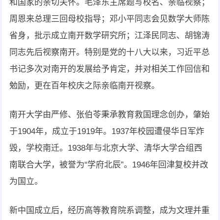
和国家的亲切关怀。毛泽东主席题写校名、亲临视察；
周恩来总理三回母校指导；邓小平同志会见数学大师陈
省身，批示成立南开数学研究所；江泽民同志、胡锦涛
同志先后视察南开。特别是党的十八大以来，习近平总
书记多次对南开的发展给予肯定，并对相关工作回信和
勉励，更在百年校庆之际亲临南开视察。
南开大学由严修、张伯苓秉承教育救国理念创办，肇始
于1904年，成立于1919年。1937年校园遭侵华日军炸
毁，学校南迁。1938年与北京大学、清华大学合组西
南联合大学，被誉为“学府北辰”。1946年回津复校并改
为国立。
新中国成立后，经历高等教育院系调整，成为文理并重