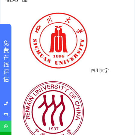
免 费 在 线 评 估
四川大学