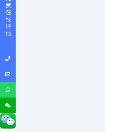
免 费 在 线 评 估
微信公众