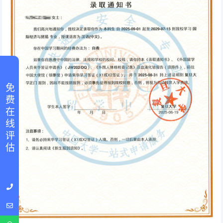
免 费 在 线 评 估